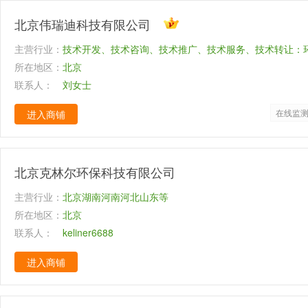
北京伟瑞迪科技有限公司
主营行业：
技术开发、技术咨询、技术推广、技术服务、技术转让：
所在地区：
自行开发后的产品；委托加工机械装备；工程勘察设计；
北京
联系人：
件及辅助设备、电子产品、机械设备、通讯设备；货物进
刘女士
口、代理进出口；计算机系统服务；数据处理（数据处理
在线监
进入商铺
心、PUE值在1.5以上的云计算数据中心除外）；基础软
发；软件咨询：设计、制作、代理、发布广告。
北京克林尔环保科技有限公司
主营行业：
北京湖南河南河北山东等
所在地区：
北京
联系人：
keliner6688
进入商铺