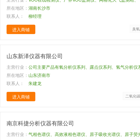
所在地区：
湖南长沙市
联系人：
柳经理
臭氧
进入商铺
山东新泽仪器有限公司
主营行业：
公司主要产品有氧分析仪系列、露点仪系列、氢气分析仪
所在地区：
析仪系列、气体报警仪系列等，同时过程分析系统有CEM
山东济南市
联系人：
系统、脱硫脱硝烟气分析系统、在线VOCs分析仪、便携式
朱建龙
窑炉气体分析系统、冶金行业气体分析系统、煤化工分析
二氧化
进入商铺
体分析系统、焦炉煤气氧分析系统、化工行业气体分析系
体分析系统、化学制药气体分析系统等。同时代理英国仕
电机、德国西门子、西克麦哈克、美国PID公司等一线品
南京科捷分析仪器有限公司
产品。
主营行业：
气相色谱仪、高效液相色谱仪、原子吸收光谱仪、原子荧