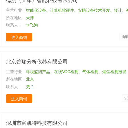
主营行业：
智能化设备、计算机软硬件、安防设备技术开发、转让、
所在地区：
一体化设备技术开发，自动化设备、通讯设备、安防设备
天津
联系人：
兼零售，网络系统工程施工，计算机图文设计、制作，商
李飞鸿
息系统集成服务，环境保护监测，消防工程施工，工程勘
油
进入商铺
护专用设备、环境监测专用仪器仪表组装、销售、安装、
北京普瑞分析仪器有限公司
主营行业：
环境监测产品、在线VOC检测、气体检测、烟尘检测报警
所在地区：
检测报警
北京
联系人：
史兰
V
进入商铺
深圳市富凯特科技有限公司