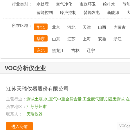
行业类别：
水处理
空气净化
市政环卫
给排水
节
智能控制
噪声控制
焚烧发电
新能源
所在区域：
华北
北京
河北
天津
山西
内蒙古
华东
山东
江苏
上海
安徽
浙江
东北
黑龙江
吉林
辽宁
VOC分析仪企业
江苏天瑞仪器股份有限公司
主营行业：
测试土壤,水,空气中重金属含量,工业废气测试,固废测试,
所在地区：
携式测试仪器,实验室仪器
江苏苏州市
联系人：
天瑞仪器
VOC
进入商铺