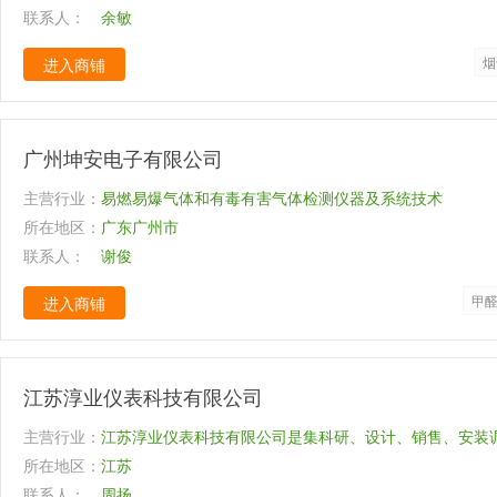
联系人：
余敏
烟
进入商铺
广州坤安电子有限公司
主营行业：
易燃易爆气体和有毒有害气体检测仪器及系统技术
所在地区：
广东广州市
联系人：
谢俊
甲
进入商铺
江苏淳业仪表科技有限公司
主营行业：
江苏淳业仪表科技有限公司是集科研、设计、销售、安装
所在地区：
接、产品代理、售后服务为一体的综合性公司。主营产品
江苏
联系人：
测仪,在线COD监测仪,在线氨氮监测仪,在线总磷监测仪,
周扬