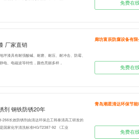
免费在
廊坊富辰防腐设备有限
漆 厂家直销
地坪漆具有耐强酸碱、耐磨、耐压、耐冲击、防霉、
静电、电磁波等特性，颜色亮丽多样，
免费在
青岛潮星清达环保节能
防锈剂 钢铁防锈20年
剂qd-266长效防锈剂由清达环保总工韩泰清高工研发的
家化学清洗标准HG/T2387-92 《工业
免费在