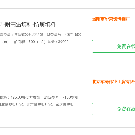
当阳市华荣玻璃钢厂
料-耐高温填料-防腐填料
类型：逆流式冷却塔品牌：华荣型号：40吨--500
（m）占的面积：500（m2）重量：30000
免费在
北京军涛伟业工贸有限
格：425.00每立方燃烧：B1级型号：x150型规
0mm河北挤塑板厂家、北京挤塑板厂家、廊坊挤塑板
免费在