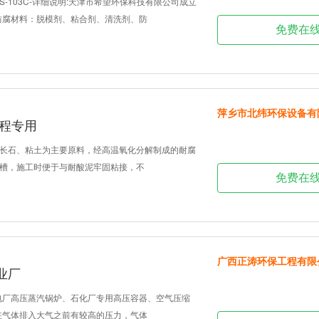
-103C-详细说明:天津市希望环保科技有限公司成立
于防腐材料：脱模剂、粘合剂、清洗剂、防
免费在
萍乡市北纬环保设备有
工程专用
长石、粘土为主要原料，经高温氧化分解制成的耐腐
槽，施工时便于与耐酸泥牢固粘接，不
免费在
广西正涛环保工程有限
业厂
电厂高压蒸汽锅炉、石化厂专用高压容器、空气压缩
在气体排入大气之前有较高的压力，气体