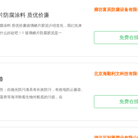
廊坊富辰防腐设备有限
片防腐涂料 质优价廉
腐涂料 质优价廉玻璃鳞片胶泥介绍首先，我们先来
什么好处吧！1 玻璃鳞片防腐胶泥是一
免费在
北京海勤利文科技有限
漆
性：自抛光防污漆具有长效防污，有效地防止藤壶、
藻类等海洋附着生物对船底的污损，在
免费在
湖北可利恩塑业有限公