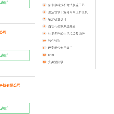
线询价
依米康科技石膏法脱硫工艺
5
生活垃圾干湿分离高压挤压机
6
锅炉研发设计
7
自动化控制系统开发
8
公司
往复多列式生活垃圾焚烧炉
9
铸件铸造
10
巴安燃气专用阀门
11
chm
12
线询价
安美消防泵
13
科技有限公司
线询价