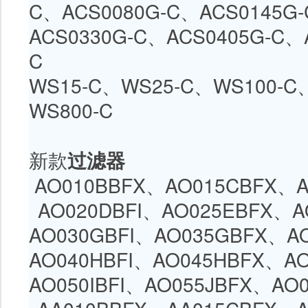
C
、
ACS0080G-C
、
ACS0145G-
ACS0330G-C
、
ACS0405G-C
、
C
WS15-C、
WS25-C
、
WS100-C
WS800-C
新款
过滤器
AO010BBFX、
AO015CBFX
、
A
AO020DBFI
、
AO025EBFX
、
A
AO030GBFI、
AO035GBFX
、
A
AO040HBFI
、
AO045HBFX
、
AO
AO050IBFI、
AO055JBFX
、
AO0