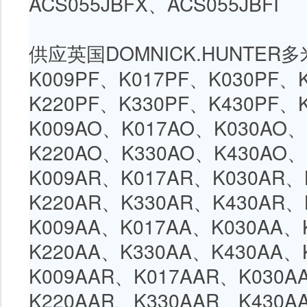
ACS055JBFX
、
ACS055JBFI
供应英国
DOMNICK.HUNTER
多
K009PF、
K017PF
、
K030PF
、
K220PF
、
K330PF
、
K430PF
、
K009AO、
K017AO
、
K030AO
、
K220AO
、
K330AO
、
K430AO
、
K009AR、
K017AR
、
K030AR
、
K220AR
、
K330AR
、
K430AR
、
K009AA、
K017AA
、
K030AA
、
K220AA
、
K330AA
、
K430AA
、
K009AAR、
K017AAR
、
K030A
K220AAR
、
K330AAR
、
K430A