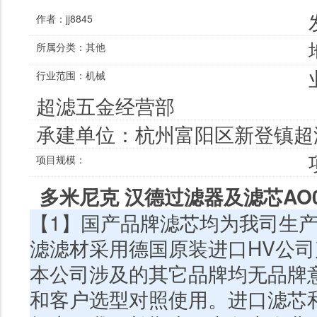
作者：
jj8845
所属分类：
其他
行业范围：
机械
超滤五金经营部
承建单位：
杭州富阳区新登镇超
项目规模：
多米尼克 汉德
过滤器
及
滤芯
AO
【
1
】国产品牌滤芯均为我司生
滤滤材采用德国原装进口
HV
公司
本公司涉及的其它品牌均无品牌
和客户选型对照使用。进口滤芯