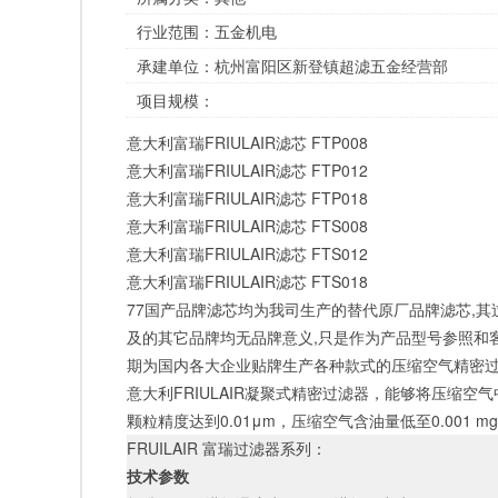
行业范围：
五金机电
承建单位：
杭州富阳区新登镇超滤五金经营部
项目规模：
意大利富瑞
FRIULAIR
滤芯
FTP008
意大利富瑞
FRIULAIR
滤芯
FTP012
意大利富瑞
FRIULAIR
滤芯
FTP018
意大利富瑞
FRIULAIR
滤芯
FTS008
意大利富瑞
FRIULAIR
滤芯
FTS012
意大利富瑞
FRIULAIR
滤芯
FTS018
77国产品牌滤芯均为我司生产的替代原厂品牌滤芯,其
及的其它品牌均无品牌意义,只是作为产品型号参照和
期为国内各大企业贴牌生产各种款式的压缩空气精密
意大利
FRIULAIR凝聚式精密过滤器，能够将压缩
颗粒精度达到0.01μm，压缩空气含油量低至0.001 mg
FRUILAIR 富瑞过滤器系列：
技术参数