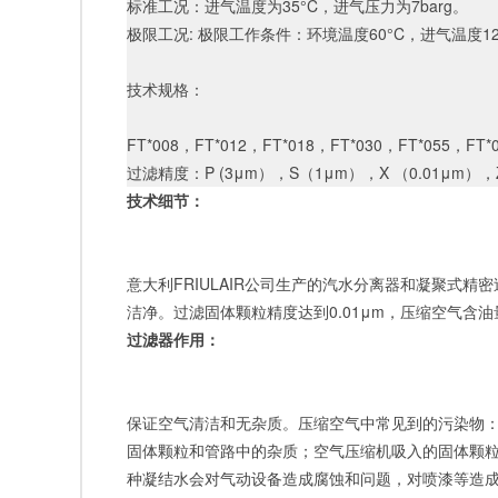
标准工况：进气温度为
35°C，进气压力为7barg。
极限工况
: 极限工作条件：环境温度60°C，进气温度120
技术规格：
FT*008，FT*012，FT*018，FT*030，FT*055，FT*
过滤精度：P (3μm），S（1μm），X （0.01μm）
技术细节：
意大利
FRIULAIR公司生产的汽水分离器和凝聚式
洁净。过滤固体颗粒精度达到0.01μm，压缩空气含油量低至
过滤器作用：
保证空气清洁和无杂质。压缩空气中常见到的污染物
固体颗粒和管路中的杂质；空气压缩机吸入的固体颗粒
种凝结水会对气动设备造成腐蚀和问题，对喷漆等造