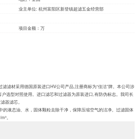
业主单位: 杭州富阳区新登镇超滤五金经营部
项目金额：万
过滤滤材采用德国原装进口HV公司产品,注册商标为“佳洁”牌。本公司涉
客户选型对照使用。进口滤芯和过滤器为原装进口,有防伪标志。我司长
过滤器滤芯。
空气中的液态油、水，固体颗粒去除干净，保障压缩空气的洁净。过滤固体
/m³。