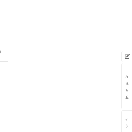
器
需求
发布
在
线
客
服
分
享