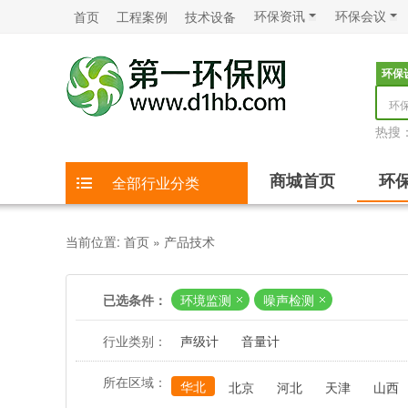
环保资讯
环保会议
首页
工程案例
技术设备
环保
环
热搜
商城首页
环
全部行业分类
当前位置:
首页
»
产品技术
已选条件：
环境监测
噪声检测
行业类别：
声级计
音量计
所在区域：
华北
北京
河北
天津
山西