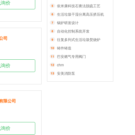
线询价
依米康科技石膏法脱硫工艺
5
生活垃圾干湿分离高压挤压机
6
锅炉研发设计
7
自动化控制系统开发
8
公司
往复多列式生活垃圾焚烧炉
9
铸件铸造
10
巴安燃气专用阀门
11
chm
12
线询价
安美消防泵
13
有限公司
线询价