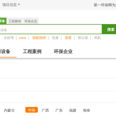
项目信息
第一环保网为
设备
工程案例
环保企业
保设备
搜索
：
|
|
|
|
|
|
水处理
vocs
脱硫脱硝
危废
固废
除尘器
风机
保设备
工程案例
环保企业
华南
内蒙古
广西
广东
福建
海南