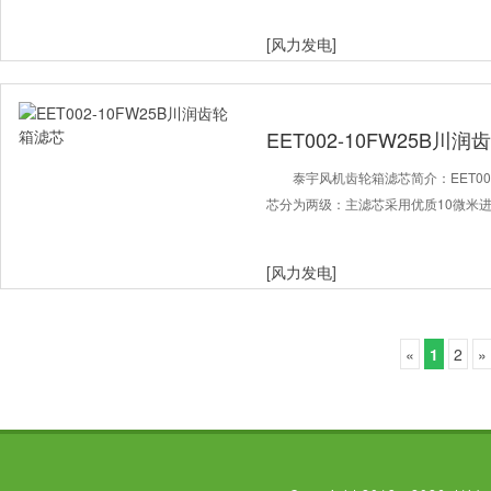
[风力发电]
EET002-10FW25B川
泰宇风机齿轮箱滤芯简介：EET00
芯分为两级：主滤芯采用优质10微米
[风力发电]
«
1
2
»