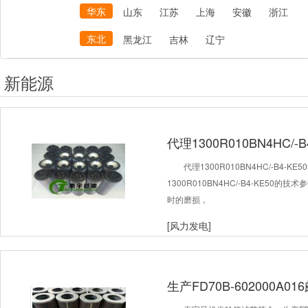
华东
山东
江苏
上海
安徽
浙江
东北
黑龙江
吉林
辽宁
新能源
代理1300R010BN4HC/
代理1300R010BN4HC/-B4-
1300R010BN4HC/-B4-KE5
时的磨损，
[风力发电]
生产FD70B-602000A0