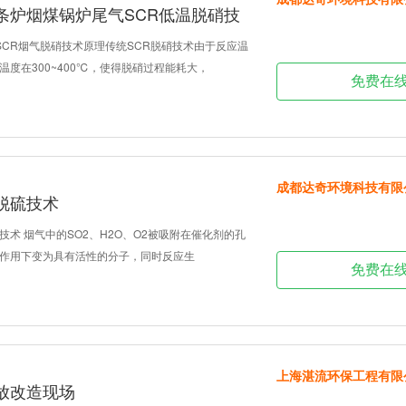
链条炉烟煤锅炉尾气SCR低温脱硝技
SCR烟气脱硝技术原理传统SCR脱硝技术由于反应温
度在300~400℃，使得脱硝过程能耗大，
免费在
成都达奇环境科技有限
脱硫技术
术 烟气中的SO2、H2O、O2被吸附在催化剂的孔
作用下变为具有活性的分子，同时反应生
免费在
上海湛流环保工程有限
放改造现场