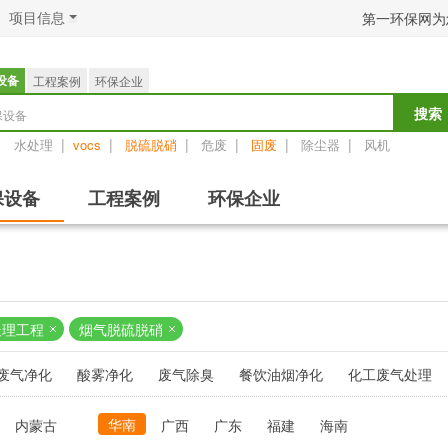
项目信息
第一环保网为
设备
工程案例
环保企业
保设备
搜索
：
|
|
|
|
|
|
水处理
vocs
脱硫脱硝
危废
固废
除尘器
风机
保设备
工程案例
环保企业
处理工程
烟气脱硫脱硝
废气净化
酸雾净化
废气除臭
餐饮油烟净化
化工废气处理
华南
内蒙古
广西
广东
福建
海南