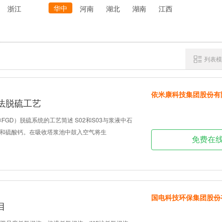
华中
浙江
河南
湖北
湖南
江西
列表模
依米康科技集团股份有
法脱硫工艺
FGD）脱硫系统的工艺简述 S02和S03与浆液中石
和硫酸钙。在吸收塔浆池中鼓入空气将生
免费在
国电科技环保集团股份
目