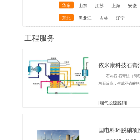
华东
山东
江苏
上海
安徽
东北
黑龙江
吉林
辽宁
工程服务
依米康科技石膏
石灰石-石膏法（简称
灰石反应，生成亚硫酸钙
[烟气脱硫脱硝]
国电科环脱硝项