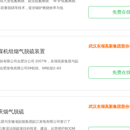
、双尺度低氮燃烧、旋流低氮燃烧、“W”炉低氮燃烧、
中小容量脱硝等技术，提供锅炉燃烧效率与低
免费在
武汉东湖高新集团股份
煤机组烟气脱硫装置
份有限公司合肥分公司 2007年，东湖高新集团与皖
肥发电有限公司5#机组、6#机组2×63
免费在
武汉东湖高新集团股份
庆烟气脱硫
新集团与安徽省皖能集团皖江发电有限公司签订了
—石膏湿法脱硫项目的投资、建设、运营维护BOOM