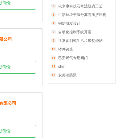
线询价
依米康科技石膏法脱硫工艺
5
生活垃圾干湿分离高压挤压机
6
锅炉研发设计
7
自动化控制系统开发
8
限公司
往复多列式生活垃圾焚烧炉
9
铸件铸造
10
巴安燃气专用阀门
11
chm
12
线询价
安美消防泵
13
有限公司
线询价