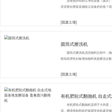
装车蓝烟除尘设
沥青搅拌站粉尘净化设备（重庆）
庆沥青站整套蓝烟除尘设备的价格？现
[固废土壤]
圆筒式擦洗机
圆筒式擦洗机清洗物料过程中，物
附加高弹性衬板增加物料表面擦洗次数
[固废土壤]
有机肥轮式翻抛机 自走式
污翻堆机
有机肥轮式翻抛机适用于大跨度，
泥、糟渣饼粕和秸杆锯屑等有机废弃物