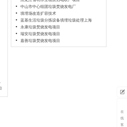
中山市中心组团垃圾焚烧发电厂
填埋场改造扩容技术
蓝基生活垃圾分拣设备填埋垃圾处理上海
现场效果好
永康垃圾焚烧发电项目
瑞安垃圾焚烧发电项目
嘉善垃圾焚烧发电项目
扫
需求
发布
在
线
客