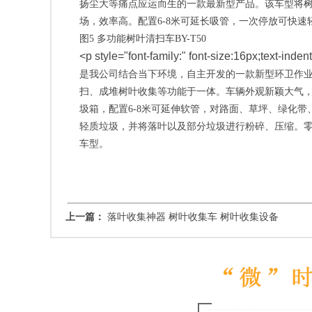
扬尘大等痛点应运而生的一款最新型产品。该车型将
场，效率高。配置6-8米可延长吸管，一次停放可快
图5 多功能树叶清扫车BY-T50
<p style="font-family:" font-size:16px;text-inden
是我公司结合当下环境，自主开发的一款新型环卫作
扫、成堆树叶收集等功能于一体。车辆外观新颖大气
圾箱，配置6-8米可延伸软管，对路面、草坪、绿化
轻质垃圾，并将落叶以及部分垃圾进行粉碎、压缩。
车型。
上一篇：
落叶收集神器 树叶收集车 树叶收集设备