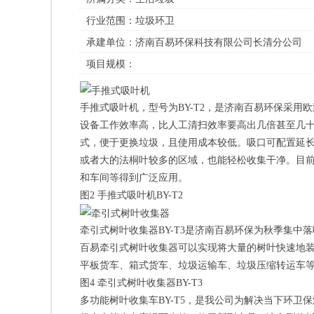
行业范围：
垃圾环卫
承建单位：
济南百易环保科技有限公司长清分公司
项目规模：
手推式吸叶机，型号为BY-T2，是济南百易环保采
设备工作效率高，比人工清扫效率要高出几倍甚至几
式，便于更换垃圾，且使用成本较低。吸口可配置延
或者大的法桐叶较多的区域，也能轻松收集干净。目
和车间等得到广泛应用。
图2 手推式吸叶机BY-T2
牵引式树叶收集器BY-T3是济南百易环保为秋季集
百易牵引式树叶收集器可以实现将大量的树叶快速地
平板货车、箱式货车、垃圾运输车、垃圾压缩转运车
图4 牵引式树叶收集器BY-T3
多功能树叶收集车BY-T5，是我公司为解决当下环