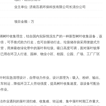
业主单位: 济南百易环保科技有限公司长清分公司
项目金额：万
用欧洲树叶收集理念，结合国内实际情况生产的一种新型树叶收集设备，该
十倍，可手推式助力行走，也可自驱动行走。垃圾储存袋采用便捷式方
长管，用来吸收绿化带中的落叶和垃圾。吸口高度可调，面对落叶较厚
前已用在环卫人行道、园林、物业小区、校园、公园、广场、工厂厂区
中落叶时应急清理设计，自带动力作业。设计原理为：吸入、粉碎、输出。
装车转运，降低环卫工人劳动强度，提高树叶收集速度。该设备可配合
等作业。
卫保洁作业遇到的落叶清扫难、收集难、转运难、集中落叶时期工作量大、