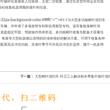
树叶破碎后直接装入垃圾袋，无需二次收集，通过任意货车转运至垃圾
速轻松收集机器周围的落叶和垃圾。
t:32px;background-color:#ffffff;"="">
BY-T50大型多功能树叶清扫车
业车辆，并申请了多项发明专利和实用新型专利。该车集散落树叶清
，底盘稳定牢固，驾驶操作简单舒适。多功能树叶收集车配备大容量垃
带、角落等大型机器难以清理的区域有很好的解决方案。可用于收集各种
零配置高压冲洗功能，非落叶季节可作高压冲洗车适用，属于一机多用
下一篇：
大型树叶清扫车 环卫工人解决秋冬季集中落叶清