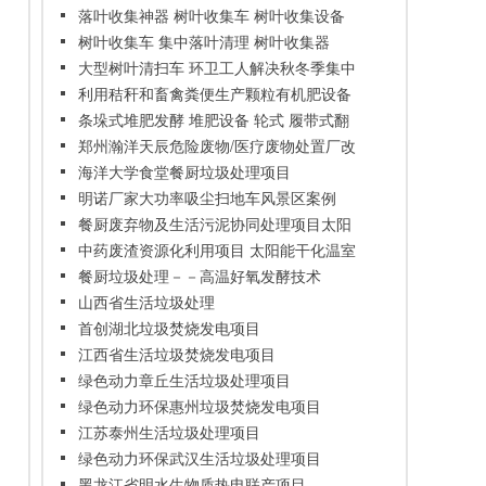
落叶收集神器 树叶收集车 树叶收集设备
树叶收集车 集中落叶清理 树叶收集器
大型树叶清扫车 环卫工人解决秋冬季集中
落叶清扫
利用秸秆和畜禽粪便生产颗粒有机肥设备
条垛式堆肥发酵 堆肥设备 轮式 履带式翻
堆机有机肥设备
郑州瀚洋天辰危险废物/医疗废物处置厂改
扩建项目
海洋大学食堂餐厨垃圾处理项目
明诺厂家大功率吸尘扫地车风景区案例
餐厨废弃物及生活污泥协同处理项目太阳
能干化暖房
中药废渣资源化利用项目 太阳能干化温室
系统
餐厨垃圾处理－－高温好氧发酵技术
山西省生活垃圾处理
首创湖北垃圾焚烧发电项目
江西省生活垃圾焚烧发电项目
绿色动力章丘生活垃圾处理项目
绿色动力环保惠州垃圾焚烧发电项目
江苏泰州生活垃圾处理项目
绿色动力环保武汉生活垃圾处理项目
黑龙江省明水生物质热电联产项目