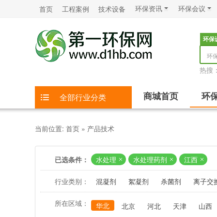
环保资讯
环保会议
首页
工程案例
技术设备
环保
环
热搜
商城首页
环
全部行业分类
当前位置:
首页
»
产品技术
已选条件：
水处理
水处理药剂
江西
行业类别：
混凝剂
絮凝剂
杀菌剂
离子交
所在区域：
华北
北京
河北
天津
山西