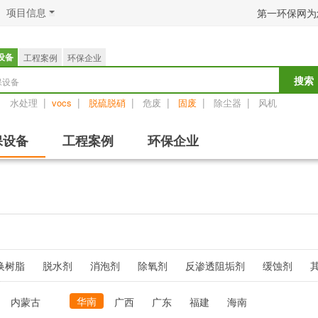
项目信息
第一环保网为
设备
工程案例
环保企业
保设备
搜索
：
|
|
|
|
|
|
水处理
vocs
脱硫脱硝
危废
固废
除尘器
风机
保设备
工程案例
环保企业
换树脂
脱水剂
消泡剂
除氧剂
反渗透阻垢剂
缓蚀剂
华南
内蒙古
广西
广东
福建
海南