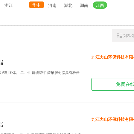
华中
浙江
河南
湖北
湖南
江西
列表模
九江力山环保科技有限
脂
状透明固体。 二、性 能 醇溶性聚酰胺树脂具有极佳
免费在
九江力山环保科技有限
脂