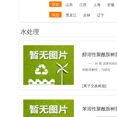
华东
山东
江苏
上海
安徽
东北
黑龙江
吉林
辽宁
水处理
醇溶性聚酰胺树
一、外 观 浅黄色粒
的醇溶解性，与硝化
[离子交换树脂]
苯溶性聚酰胺树