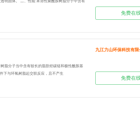
状透明固体。 二、性能 苯溶性聚酰胺树脂分子中含有
免费在
九江力山环保科技有限
胺树脂分子当中含有较长的脂肪烃碳链和极性酰胺基
件下与环氧树脂起交联反应，且不产生
免费在