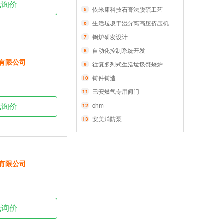
线询价
依米康科技石膏法脱硫工艺
5
生活垃圾干湿分离高压挤压机
6
锅炉研发设计
7
自动化控制系统开发
8
有限公司
往复多列式生活垃圾焚烧炉
9
铸件铸造
10
巴安燃气专用阀门
11
chm
12
线询价
安美消防泵
13
有限公司
线询价