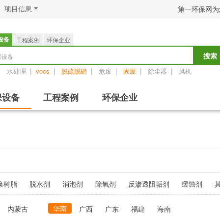
项目信息
第一环保网为
设备
工程案例
环保企业
保设备
搜索
：
|
|
|
|
|
|
水处理
vocs
脱硫脱硝
危废
固废
除尘器
风机
保设备
工程案例
环保企业
换树脂
脱水剂
消泡剂
除氧剂
反渗透阻垢剂
缓蚀剂
华南
内蒙古
广西
广东
福建
海南