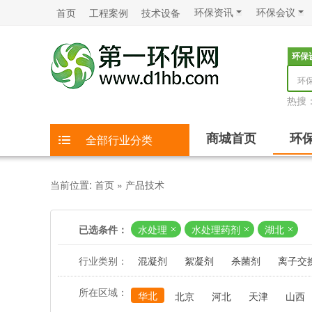
环保资讯
环保会议
首页
工程案例
技术设备
环保
环
热搜
商城首页
环
全部行业分类
当前位置:
首页
»
产品技术
已选条件：
水处理
水处理药剂
湖北
行业类别：
混凝剂
絮凝剂
杀菌剂
离子交
所在区域：
华北
北京
河北
天津
山西