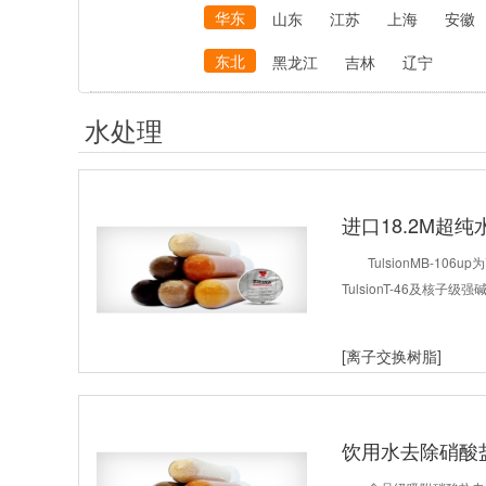
华东
山东
江苏
上海
安徽
东北
黑龙江
吉林
辽宁
水处理
进口18.2M超
TulsionMB-1
TulsionT-46及核子级强碱
[离子交换树脂]
饮用水去除硝酸