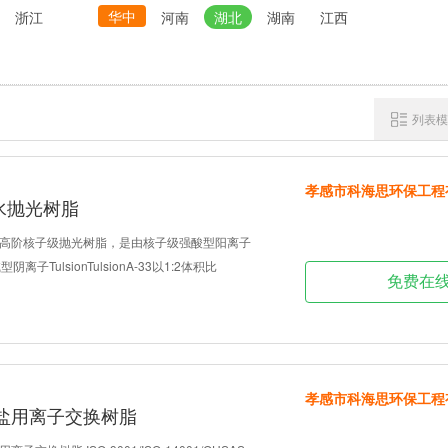
华中
浙江
河南
湖北
湖南
江西
列表模
孝感市科海思环保工程
纯水抛光树脂
06up为高阶核子级抛光树脂，是由核子级强酸型阳离子
型阴离子TulsionTulsionA-33以1:2体积比
免费在
孝感市科海思环保工程
盐用离子交换树脂