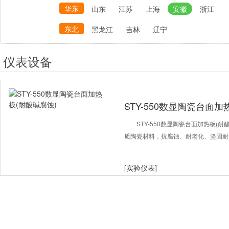
华东
山东
江苏
上海
安徽
浙江
东北
黑龙江
吉林
辽宁
仪表设备
STY-550数显陶瓷台面加
STY-550数显陶瓷台面加热板(
质陶瓷材料，抗腐蚀、耐老化、坚固耐
[实验仪表]